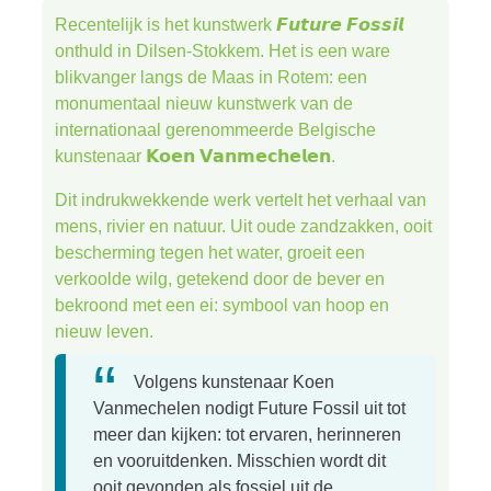
Recentelijk is het kunstwerk 𝙁𝙪𝙩𝙪𝙧𝙚 𝙁𝙤𝙨𝙨𝙞𝙡
onthuld in Dilsen-Stokkem. Het is een ware
blikvanger langs de Maas in Rotem: een
monumentaal nieuw kunstwerk van de
internationaal gerenommeerde Belgische
kunstenaar 𝗞𝗼𝗲𝗻 𝗩𝗮𝗻𝗺𝗲𝗰𝗵𝗲𝗹𝗲𝗻.
Dit indrukwekkende werk vertelt het verhaal van
mens, rivier en natuur. Uit oude zandzakken, ooit
bescherming tegen het water, groeit een
verkoolde wilg, getekend door de bever en
bekroond met een ei: symbool van hoop en
nieuw leven.
Volgens kunstenaar Koen
Vanmechelen nodigt Future Fossil uit tot
meer dan kijken: tot ervaren, herinneren
en vooruitdenken. Misschien wordt dit
ooit gevonden als fossiel uit de