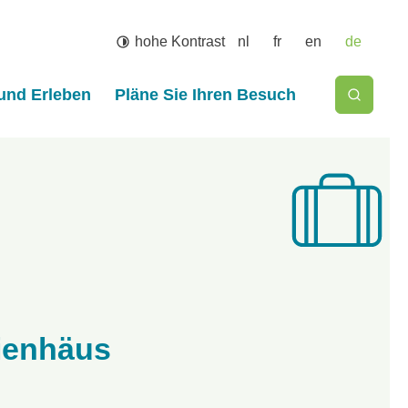
hohe Kontrast
nl
fr
en
de
Suche
und Erleben
Pläne Sie Ihren Besuch
Suche ein-
ienhäus