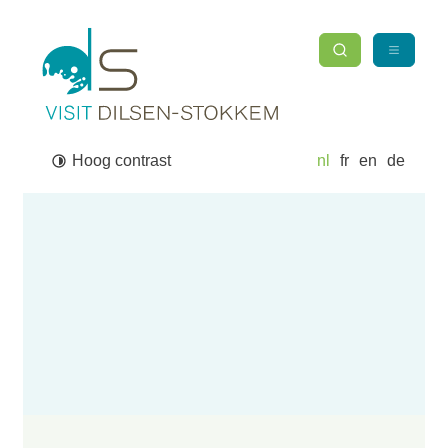
Naar inhoud
Toerisme Dilsen-Stokkem
Zoek tonen / verber
Menu
Waarmee kunnen we jou helpen?
Zoek
Hoog contrast
nl
fr
en
de