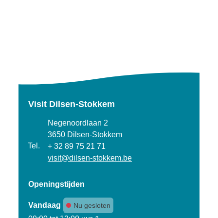
Visit Dilsen-Stokkem
Adres
Negenoordlaan 2
,
3650
Dilsen-Stokkem
Tel.
+ 32 89 75 21 71
E-mail
visit
@
dilsen-stokkem.be
Openingstijden
Vandaag
Nu gesloten