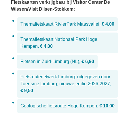
Fietskaarten verkrijgbaar bij Visitor Center De
Wissen/Visit Dilsen-Stokkem:
Themafietskaart RivierPark Maasvallei,
€ 4,00
Themafietskaart Nationaal Park Hoge
Kempen,
€ 4,00
Fietsen in Zuid-Limburg (NL),
€ 6,90
Fietsroutenetwerk Limburg: uitgegeven door
Toerisme Limburg, nieuwe editie 2026-2027,
€ 9,50
Geologische fietsroute Hoge Kempen,
€ 10,00
A tot Z
Uitgelicht