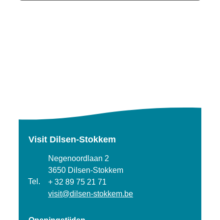
Visit Dilsen-Stokkem
Adres
Negenoordlaan 2
,
3650
Dilsen-Stokkem
Tel.
+ 32 89 75 21 71
E-mail
visit
@
dilsen-stokkem.be