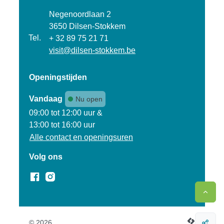
Adres
Negenoordlaan 2
,
3650
Dilsen-Stokkem
Tel.
+ 32 89 75 21 71
E-mail
visit
@
dilsen-stokkem.be
Openingstijden
Vandaag
Nu open
Open van
09:00
tot
12:00
uur
&
13:00
tot
16:00
uur
Alle contact en openingsuren
Volg ons
Facebook
Instagram
Naar 
© 2026
LCP nv