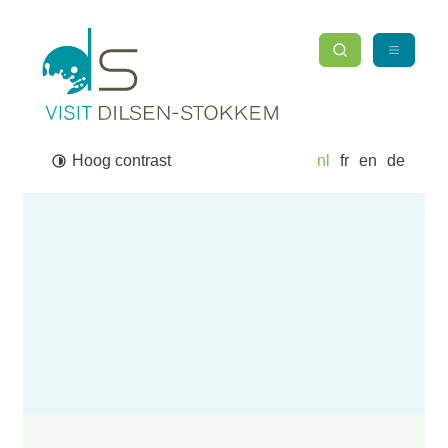
Naar inhoud
Toerisme Dilsen-Stokkem
Zoek tonen / verber
Menu
Waarmee kunnen we jou helpen?
Zoek
Hoog contrast
nl
fr
en
de