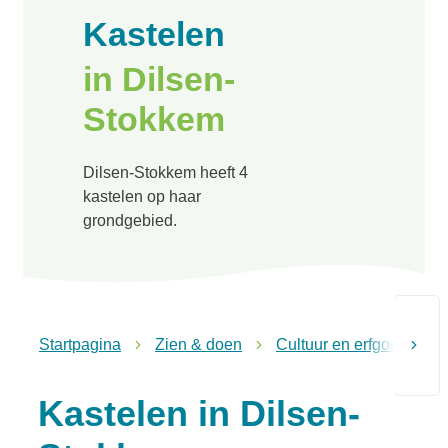
Kastelen
in Dilsen-
Stokkem
Dilsen-Stokkem heeft 4
kastelen op haar
grondgebied.
Startpagina
Zien & doen
Cultuur en erfgoed
scroll n
Kastelen in Dilsen-