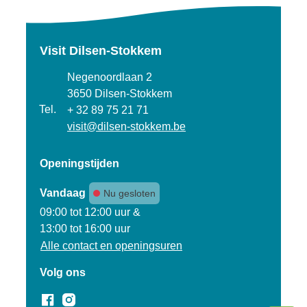
Visit Dilsen-Stokkem
Adres
Negenoordlaan 2
,
3650
Dilsen-Stokkem
Tel.
+ 32 89 75 21 71
E-mail
visit
@
dilsen-stokkem.be
Openingstijden
Vandaag
Nu gesloten
Open van
09:00
tot
12:00
uur
&
13:00
tot
16:00
uur
Alle contact en openingsuren
Volg ons
Facebook
Instagram