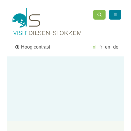
Naar inhoud
Toerisme Dilsen-Stokkem
Zoek tonen / verber
Menu
Waarmee kunnen we jou helpen?
Zoek
Hoog contrast
nl
fr
en
de